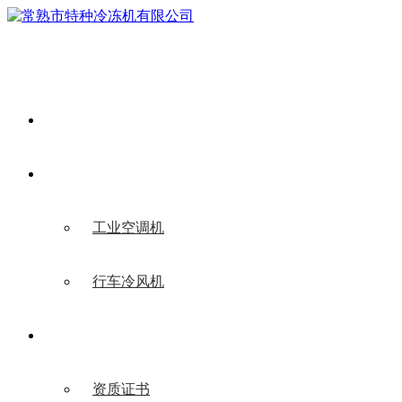
网站首页
产品中心
工业空调机
行车冷风机
关于我们
资质证书