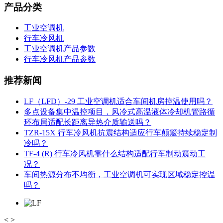
产品分类
工业空调机
行车冷风机
工业空调机产品参数
行车冷风机产品参数
推荐新闻
LF（LFD）‑29 工业空调机适合车间机房控温使用吗？
多点设备集中温控项目，风冷式高温液体冷却机管路循
环布局适配长距离导热介质输送吗？
TZR-15X 行车冷风机抗震结构适应行车颠簸持续稳定制
冷吗？
TF-4 (R) 行车冷风机靠什么结构适配行车制动震动工
况？
车间热源分布不均衡，工业空调机可实现区域稳定控温
吗？
<
>