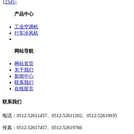
1
2
3
4
5
>
产品中心
工业空调机
行车冷风机
网站导航
网站首页
关于我们
新闻中心
联系我们
在线留言
联系我们
电话：0512-52611457、0512-52611202、0512-52619935
传真：0512-52617457、0512-52619766