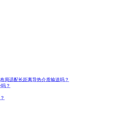
布局适配长距离导热介质输送吗？
冷吗？
？