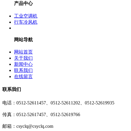
产品中心
工业空调机
行车冷风机
网站导航
网站首页
关于我们
新闻中心
联系我们
在线留言
联系我们
电话：0512-52611457、0512-52611202、0512-52619935
传真：0512-52617457、0512-52619766
邮箱：csyclq@csyclq.com