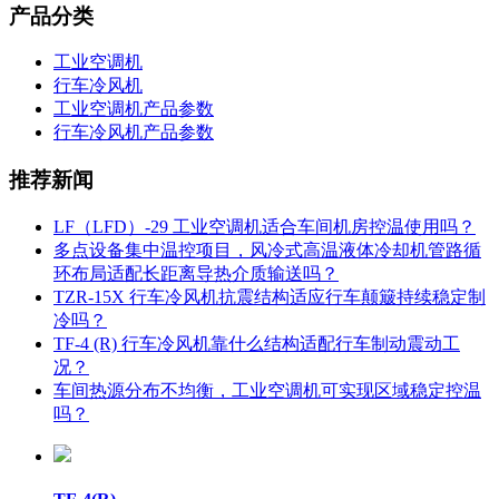
产品分类
工业空调机
行车冷风机
工业空调机产品参数
行车冷风机产品参数
推荐新闻
LF（LFD）‑29 工业空调机适合车间机房控温使用吗？
多点设备集中温控项目，风冷式高温液体冷却机管路循
环布局适配长距离导热介质输送吗？
TZR-15X 行车冷风机抗震结构适应行车颠簸持续稳定制
冷吗？
TF-4 (R) 行车冷风机靠什么结构适配行车制动震动工
况？
车间热源分布不均衡，工业空调机可实现区域稳定控温
吗？