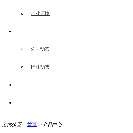
企业环境
新闻中心
公司动态
行业动态
联系我们
在线留言
您的位置：
首页
-> 产品中心