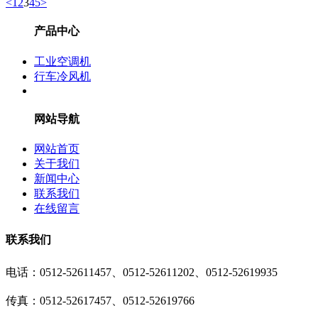
<
1
2
3
4
5
>
产品中心
工业空调机
行车冷风机
网站导航
网站首页
关于我们
新闻中心
联系我们
在线留言
联系我们
电话：0512-52611457、0512-52611202、0512-52619935
传真：0512-52617457、0512-52619766